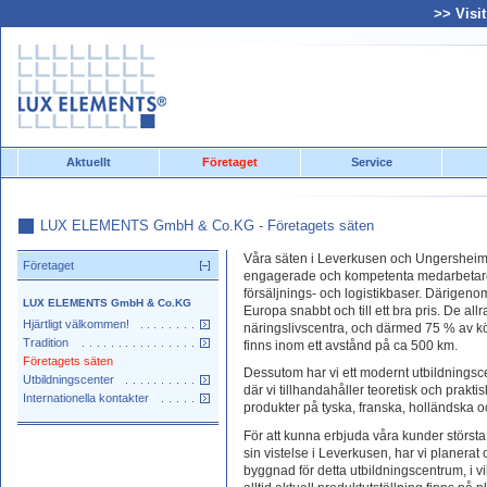
>> Visi
Aktuellt
Företaget
Service
LUX ELEMENTS GmbH & Co.KG - Företagets säten
Våra säten i Leverkusen och Ungershei
Företaget
engagerade och kompetenta medarbetare 
försäljnings- och logistikbaser. Därigenom 
LUX ELEMENTS GmbH & Co.KG
Europa snabbt och till ett bra pris. De allra
Hjärtligt välkommen!
näringslivscentra, och därmed 75 % av kö
Tradition
finns inom ett avstånd på ca 500 km.
Företagets säten
Dessutom har vi ett modernt utbildnings
Utbildningscenter
där vi tillhandahåller teoretisk och prakti
Internationella kontakter
produkter på tyska, franska, holländska 
För att kunna erbjuda våra kunder största
sin vistelse i Leverkusen, har vi planerat
byggnad för detta utbildningscentrum, i v