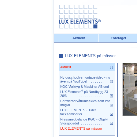
Aktuellt
Företaget
LUX ELEMENTS på mässor
Aktuellt
Ny duschgolvsmontagevideo - nu
även på YouTube!
KGC Verktyg & Maskiner AB und
®
LUX Elements
på Nordbygg 23-
26/3
Certifierad våtrumsskiva som inte
möglar
LUX ELEMENTS - Tider
fackseminarier
Pressmeddelande KGC - Objekt
Storsjöbadet
LUX ELEMENTS på mässor