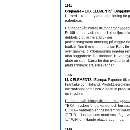
1981
®
Originalet – LUX ELEMENTS
Byggskiv
Herbert Lux banbrytande uppfinning för pl
patenteras.
Det här är vårt bidrag till modernt byggan
En lätt kärna av skumplast i olika tjocklek
dubbelsidigt, armerat bruk ger
plattsättningsbara underlag på väggar fö
badkar. Den 6 mm tunna plattan Baby för
över gammal plattbeläggning innebär re
utan huggarbete. Det tandade, kluvna b
utgör en stabil kärna för den nya gener
plattsättningsklara skiljeväggar.
1995
LUX ELEMENTS i Europa.
Exporten ökar 
Frankrike och Holland. Produktbeteckni
internationaliseras och vi delar in produ
och system.
Det här är vårt bidrag till modernt byggan
TERA – system för balkonger och terrasse
CLIMA – värmeisoleringssystem för keram
TUB – duschar som monteras på golve
TWIN för flytande plattbeläggningar.
1999