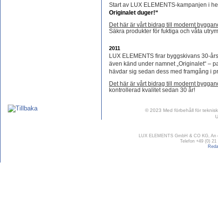
Start av LUX ELEMENTS-kampanjen i he
Originalet duger!“
Det här är vårt bidrag till modernt byggan
Säkra produkter för fuktiga och våta utr
2011
LUX ELEMENTS firar byggskivans 30-års
även känd under namnet „Originalet“ – p
hävdar sig sedan dess med framgång i pr
Det här är vårt bidrag till modernt byggan
kontrollerad kvalitet sedan 30 år!
© 2023 Med förbehåll för tekniska
U
LUX ELEMENTS GmbH & CO KG, An der 
Telefon +49 (0) 21
Reda