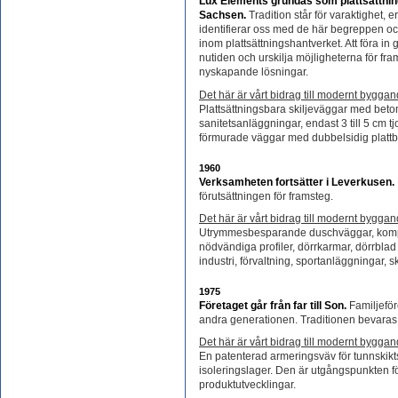
Lux Elements grundas som plattsättnin
Sachsen.
Tradition står för varaktighet, er
identifierar oss med de här begreppen o
inom plattsättningshantverket. Att föra i
nutiden och urskilja möjligheterna för fra
nyskapande lösningar.
Det här är vårt bidrag till modernt byggan
Plattsättningsbara skiljeväggar med beto
sanitetsanläggningar, endast 3 till 5 cm tjo
förmurade väggar med dubbelsidig platt
1960
Verksamheten fortsätter i Leverkusen.
förutsättningen för framsteg.
Det här är vårt bidrag till modernt byggan
Utrymmesbesparande duschväggar, kompl
nödvändiga profiler, dörrkarmar, dörrblad 
industri, förvaltning, sportanläggningar, 
1975
Företaget går från far till Son.
Familjeföre
andra generationen. Traditionen bevaras
Det här är vårt bidrag till modernt byggan
En patenterad armeringsväv för tunnskikt
isoleringslager. Den är utgångspunkten 
produktutvecklingar.