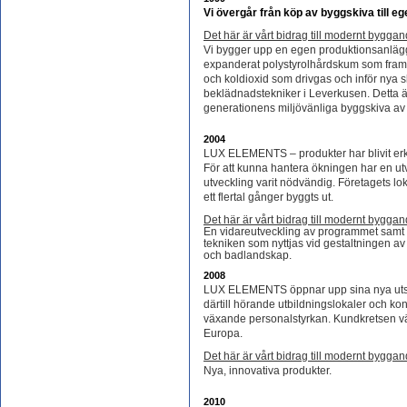
Vi övergår från köp av byggskiva till eg
Det här är vårt bidrag till modernt byggan
Vi bygger upp en egen produktionsanläg
expanderat polystyrolhårdskum som framst
och koldioxid som drivgas och inför nya s
beklädnadstekniker i Leverkusen. Detta 
generationens miljövänliga byggskiva a
2004
LUX ELEMENTS – produkter har blivit erk
För att kunna hantera ökningen har en ut
utveckling varit nödvändig. Företagets lo
ett flertal gånger byggts ut.
Det här är vårt bidrag till modernt byggan
En vidareutveckling av programmet samt 
tekniken som nyttjas vid gestaltningen av
och badlandskap.
2008
LUX ELEMENTS öppnar upp sina nya utst
därtill hörande utbildningslokaler och kon
växande personalstyrkan. Kundkretsen vä
Europa.
Det här är vårt bidrag till modernt byggan
Nya, innovativa produkter.
2010